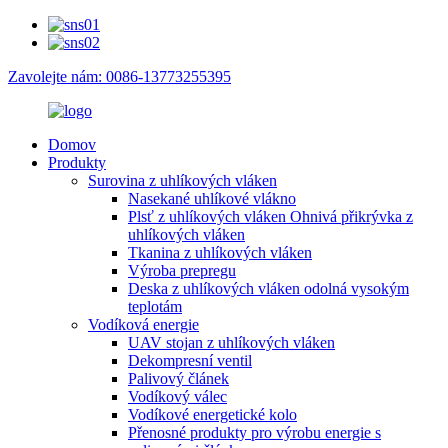
Zavolejte nám: 0086-13773255395
Domov
Produkty
Surovina z uhlíkových vláken
Nasekané uhlíkové vlákno
Plsť z uhlíkových vláken Ohnivá přikrývka z
uhlíkových vláken
Tkanina z uhlíkových vláken
Výroba prepregu
Deska z uhlíkových vláken odolná vysokým
teplotám
Vodíková energie
UAV stojan z uhlíkových vláken
Dekompresní ventil
Palivový článek
Vodíkový válec
Vodíkové energetické kolo
Přenosné produkty pro výrobu energie s