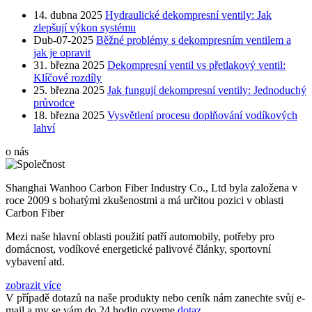
14. dubna 2025
Hydraulické dekompresní ventily: Jak
zlepšují výkon systému
Dub-07-2025
Běžné problémy s dekompresním ventilem a
jak je opravit
31. března 2025
Dekompresní ventil vs přetlakový ventil:
Klíčové rozdíly
25. března 2025
Jak fungují dekompresní ventily: Jednoduchý
průvodce
18. března 2025
Vysvětlení procesu doplňování vodíkových
lahví
o nás
Shanghai Wanhoo Carbon Fiber Industry Co., Ltd byla založena v
roce 2009 s bohatými zkušenostmi a má určitou pozici v oblasti
Carbon Fiber
Mezi naše hlavní oblasti použití patří automobily, potřeby pro
domácnost, vodíkové energetické palivové články, sportovní
vybavení atd.
zobrazit více
V případě dotazů na naše produkty nebo ceník nám zanechte svůj e-
mail a my se vám do 24 hodin ozveme.
dotaz