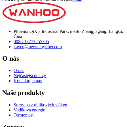
Phoenix QiXia Industrial Park, město Zhangjiagang, Jiangsu,
Čína
0086-13773255395
kaven@newterayfiber.com
O nás
O nás
Nejčastější dotazy
Kontaktujte nás
Naše produkty
Surovina z uhlíkových vláken
Vodíková energie
Termoplast