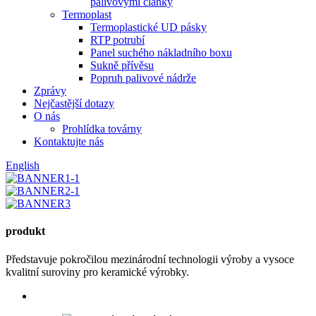
palivovými články
Termoplast
Termoplastické UD pásky
RTP potrubí
Panel suchého nákladního boxu
Sukně přívěsu
Popruh palivové nádrže
Zprávy
Nejčastější dotazy
O nás
Prohlídka továrny
Kontaktujte nás
English
produkt
Představuje pokročilou mezinárodní technologii výroby a vysoce
kvalitní suroviny pro keramické výrobky.