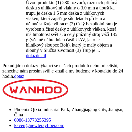
Úvod produktu (1) 280 rozvorů, rozmach přijímá
desku s uhlíkovými vlákny o 3,0 mm a tloušťka
trupu je deska 1,5 mm deska z uhlíkových
vláken, která zajišťuje sílu letadla při letu a
účinně snižuje vibrace; (2) Celý bezpilotní rám je
vyroben z čisté desky z uhlíkových vláken, která
má hmotnost světla, a celý prázdný stroj váží 135
g (včetně náhradních částí UAV, jako je
hliníkový sloupec Bolt), který je malý objem a
dlouhý v Služba životnost (3) Trup je ...
dotaz
detail
Pokud jde o dotazy týkající se našich produktů nebo pricelistů,
zanechte nám prosím svůj e -mail a my budeme v kontaktu do 24
hodin.
dotaz
Phoenix Qixia Industrial Park, Zhangjiagang City, Jiangsu,
Čína
0086-13773255395
kaven@newterayfiber.com