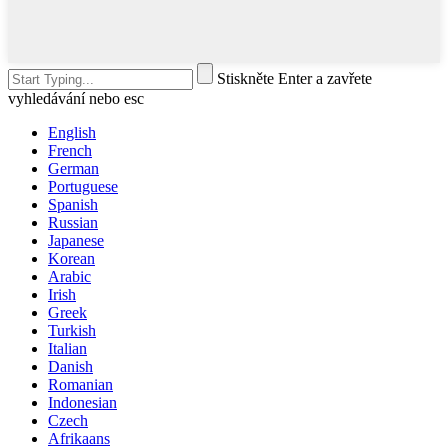
Stiskněte Enter a zavřete
vyhledávání nebo esc
English
French
German
Portuguese
Spanish
Russian
Japanese
Korean
Arabic
Irish
Greek
Turkish
Italian
Danish
Romanian
Indonesian
Czech
Afrikaans