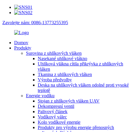
Zavolejte nám: 0086-13773255395
Domov
Produkty
Surovina z uhlíkových vláken
Nasekané uhlíkové vlákno
Uhlíková vlákna cítila přikrývka z uhlíkových
vláken
Tkanina z uhlíkových vláken
Výroba předvolby
Deska na uhlíkových vláken odolné proti vysoké
teplotě
Energie vodíku
Stojan z uhlíkových vláken UAV
Dekompresní ventil
Palivový článek
Vodíkový válec
Kolo vodíkové energie
Produkty pro výrobu energie přenosných