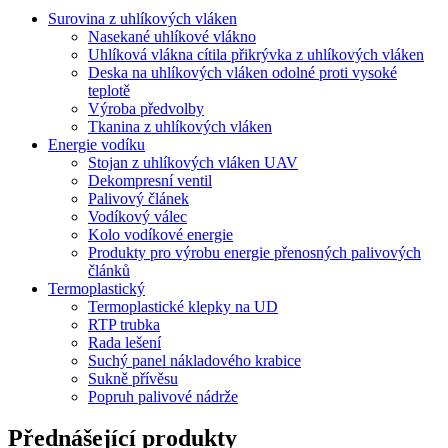
Surovina z uhlíkových vláken
Nasekané uhlíkové vlákno
Uhlíková vlákna cítila přikrývka z uhlíkových vláken
Deska na uhlíkových vláken odolné proti vysoké
teplotě
Výroba předvolby
Tkanina z uhlíkových vláken
Energie vodíku
Stojan z uhlíkových vláken UAV
Dekompresní ventil
Palivový článek
Vodíkový válec
Kolo vodíkové energie
Produkty pro výrobu energie přenosných palivových
článků
Termoplastický
Termoplastické klepky na UD
RTP trubka
Rada lešení
Suchý panel nákladového krabice
Sukně přívěsu
Popruh palivové nádrže
Přednášející produkty