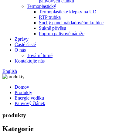
palivových článků
Termoplastický
Termoplastické klepky na UD
RTP trubka
Suchý panel nákladového krabice
Sukně přívěsu
Popruh palivové nádrže
Zprávy
Časté časté
O nás
Tovární turné
Kontaktujte nás
English
Domov
Produkty
Energie vodíku
Palivový článek
produkty
Kategorie