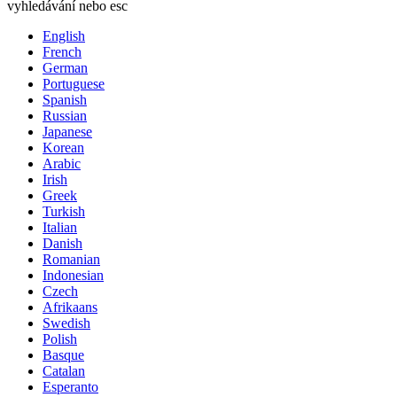
vyhledávání nebo esc
English
French
German
Portuguese
Spanish
Russian
Japanese
Korean
Arabic
Irish
Greek
Turkish
Italian
Danish
Romanian
Indonesian
Czech
Afrikaans
Swedish
Polish
Basque
Catalan
Esperanto