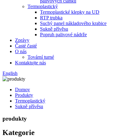
palivových článků
Termoplastický
Termoplastické klepky na UD
RTP trubka
Suchý panel nákladového krabice
Sukně přívěsu
Popruh palivové nádrže
Zprávy
Časté časté
O nás
Tovární turné
Kontaktujte nás
English
Domov
Produkty
Termoplastický
Sukně přívěsu
produkty
Kategorie