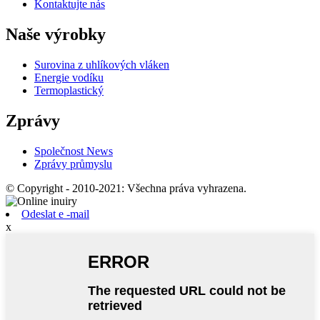
Kontaktujte nás
Naše výrobky
Surovina z uhlíkových vláken
Energie vodíku
Termoplastický
Zprávy
Společnost News
Zprávy průmyslu
© Copyright - 2010-2021: Všechna práva vyhrazena.
Odeslat e -mail
x