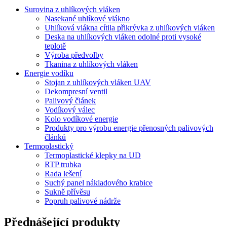
Surovina z uhlíkových vláken
Nasekané uhlíkové vlákno
Uhlíková vlákna cítila přikrývka z uhlíkových vláken
Deska na uhlíkových vláken odolné proti vysoké
teplotě
Výroba předvolby
Tkanina z uhlíkových vláken
Energie vodíku
Stojan z uhlíkových vláken UAV
Dekompresní ventil
Palivový článek
Vodíkový válec
Kolo vodíkové energie
Produkty pro výrobu energie přenosných palivových
článků
Termoplastický
Termoplastické klepky na UD
RTP trubka
Rada lešení
Suchý panel nákladového krabice
Sukně přívěsu
Popruh palivové nádrže
Přednášející produkty