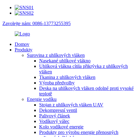
Zavolejte nám: 0086-13773255395
Domov
Produkty
Surovina z uhlíkových vláken
Nasekané uhlíkové vlákno
Uhlíková vlákna cítila přikrývka z uhlíkových
vláken
Tkanina z uhlíkových vláken
Výroba předvolby
Deska na uhlíkových vláken odolné proti vysoké
teplotě
Energie vodíku
Stojan z uhlíkových vláken UAV
Dekompresní ventil
Palivový článek
Vodíkový válec
Kolo vodíkové energie
Produkty pro výrobu energie přenosných