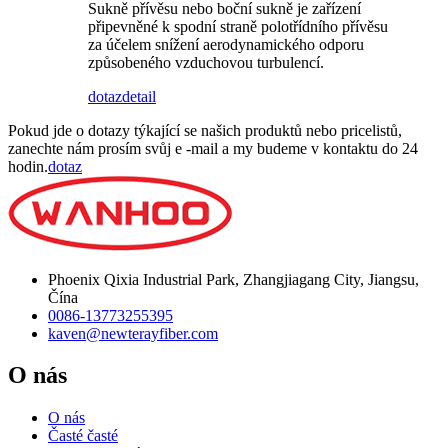
Sukně přívěsu nebo boční sukně je zařízení
připevněné k spodní straně polotřídního přívěsu
za účelem snížení aerodynamického odporu
způsobeného vzduchovou turbulencí.
dotaz
detail
Pokud jde o dotazy týkající se našich produktů nebo pricelistů,
zanechte nám prosím svůj e -mail a my budeme v kontaktu do 24
hodin.
dotaz
Phoenix Qixia Industrial Park, Zhangjiagang City, Jiangsu,
Čína
0086-13773255395
kaven@newterayfiber.com
O nás
O nás
Časté časté