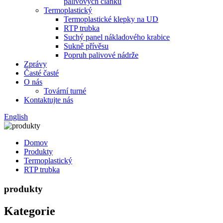
palivových článků
Termoplastický
Termoplastické klepky na UD
RTP trubka
Suchý panel nákladového krabice
Sukně přívěsu
Popruh palivové nádrže
Zprávy
Časté časté
O nás
Tovární turné
Kontaktujte nás
English
Domov
Produkty
Termoplastický
RTP trubka
produkty
Kategorie