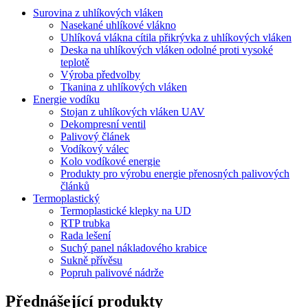
Surovina z uhlíkových vláken
Nasekané uhlíkové vlákno
Uhlíková vlákna cítila přikrývka z uhlíkových vláken
Deska na uhlíkových vláken odolné proti vysoké
teplotě
Výroba předvolby
Tkanina z uhlíkových vláken
Energie vodíku
Stojan z uhlíkových vláken UAV
Dekompresní ventil
Palivový článek
Vodíkový válec
Kolo vodíkové energie
Produkty pro výrobu energie přenosných palivových
článků
Termoplastický
Termoplastické klepky na UD
RTP trubka
Rada lešení
Suchý panel nákladového krabice
Sukně přívěsu
Popruh palivové nádrže
Přednášející produkty