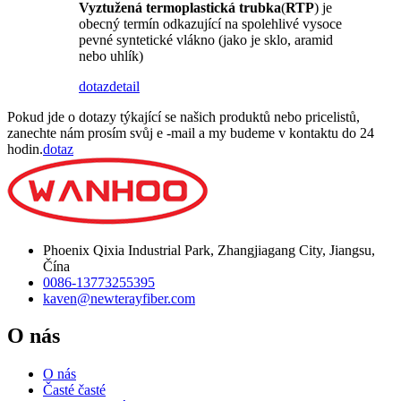
Vyztužená termoplastická trubka
(
RTP
) je
obecný termín odkazující na spolehlivé vysoce
pevné syntetické vlákno (jako je sklo, aramid
nebo uhlík)
dotaz
detail
Pokud jde o dotazy týkající se našich produktů nebo pricelistů,
zanechte nám prosím svůj e -mail a my budeme v kontaktu do 24
hodin.
dotaz
Phoenix Qixia Industrial Park, Zhangjiagang City, Jiangsu,
Čína
0086-13773255395
kaven@newterayfiber.com
O nás
O nás
Časté časté