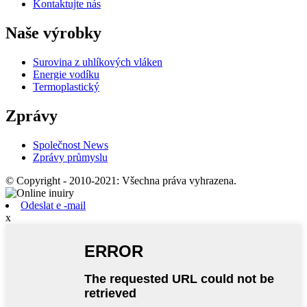
Kontaktujte nás
Naše výrobky
Surovina z uhlíkových vláken
Energie vodíku
Termoplastický
Zprávy
Společnost News
Zprávy průmyslu
© Copyright - 2010-2021: Všechna práva vyhrazena.
Odeslat e -mail
x