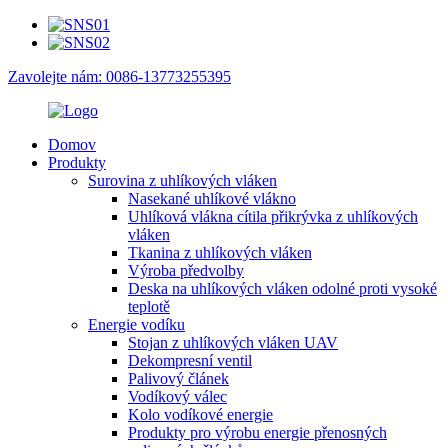
Zavolejte nám: 0086-13773255395
Domov
Produkty
Surovina z uhlíkových vláken
Nasekané uhlíkové vlákno
Uhlíková vlákna cítila přikrývka z uhlíkových
vláken
Tkanina z uhlíkových vláken
Výroba předvolby
Deska na uhlíkových vláken odolné proti vysoké
teplotě
Energie vodíku
Stojan z uhlíkových vláken UAV
Dekompresní ventil
Palivový článek
Vodíkový válec
Kolo vodíkové energie
Produkty pro výrobu energie přenosných