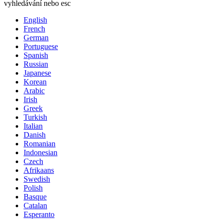
vyhledávání nebo esc
English
French
German
Portuguese
Spanish
Russian
Japanese
Korean
Arabic
Irish
Greek
Turkish
Italian
Danish
Romanian
Indonesian
Czech
Afrikaans
Swedish
Polish
Basque
Catalan
Esperanto