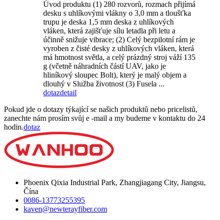
Úvod produktu (1) 280 rozvorů, rozmach přijímá
desku s uhlíkovými vlákny o 3,0 mm a tloušťka
trupu je deska 1,5 mm deska z uhlíkových
vláken, která zajišťuje sílu letadla při letu a
účinně snižuje vibrace; (2) Celý bezpilotní rám je
vyroben z čisté desky z uhlíkových vláken, která
má hmotnost světla, a celý prázdný stroj váží 135
g (včetně náhradních částí UAV, jako je
hliníkový sloupec Bolt), který je malý objem a
dlouhý v Služba životnost (3) Fusela ...
dotaz
detail
Pokud jde o dotazy týkající se našich produktů nebo pricelistů,
zanechte nám prosím svůj e -mail a my budeme v kontaktu do 24
hodin.
dotaz
Phoenix Qixia Industrial Park, Zhangjiagang City, Jiangsu,
Čína
0086-13773255395
kaven@newterayfiber.com