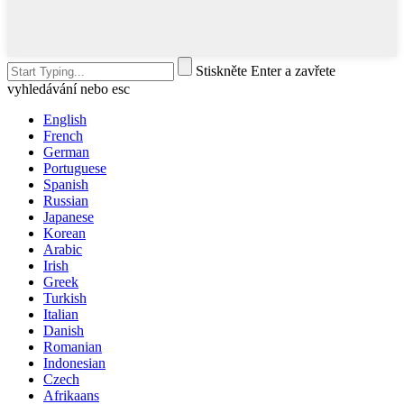
Stiskněte Enter a zavřete
vyhledávání nebo esc
English
French
German
Portuguese
Spanish
Russian
Japanese
Korean
Arabic
Irish
Greek
Turkish
Italian
Danish
Romanian
Indonesian
Czech
Afrikaans