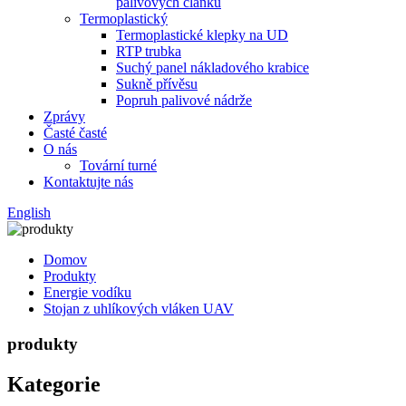
palivových článků
Termoplastický
Termoplastické klepky na UD
RTP trubka
Suchý panel nákladového krabice
Sukně přívěsu
Popruh palivové nádrže
Zprávy
Časté časté
O nás
Tovární turné
Kontaktujte nás
English
Domov
Produkty
Energie vodíku
Stojan z uhlíkových vláken UAV
produkty
Kategorie