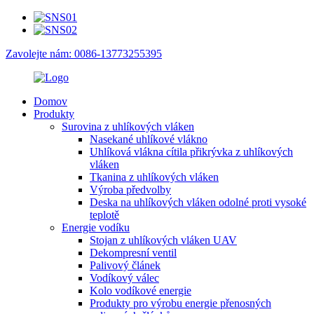
Zavolejte nám: 0086-13773255395
Domov
Produkty
Surovina z uhlíkových vláken
Nasekané uhlíkové vlákno
Uhlíková vlákna cítila přikrývka z uhlíkových
vláken
Tkanina z uhlíkových vláken
Výroba předvolby
Deska na uhlíkových vláken odolné proti vysoké
teplotě
Energie vodíku
Stojan z uhlíkových vláken UAV
Dekompresní ventil
Palivový článek
Vodíkový válec
Kolo vodíkové energie
Produkty pro výrobu energie přenosných