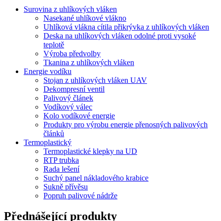
Surovina z uhlíkových vláken
Nasekané uhlíkové vlákno
Uhlíková vlákna cítila přikrývka z uhlíkových vláken
Deska na uhlíkových vláken odolné proti vysoké
teplotě
Výroba předvolby
Tkanina z uhlíkových vláken
Energie vodíku
Stojan z uhlíkových vláken UAV
Dekompresní ventil
Palivový článek
Vodíkový válec
Kolo vodíkové energie
Produkty pro výrobu energie přenosných palivových
článků
Termoplastický
Termoplastické klepky na UD
RTP trubka
Rada lešení
Suchý panel nákladového krabice
Sukně přívěsu
Popruh palivové nádrže
Přednášející produkty