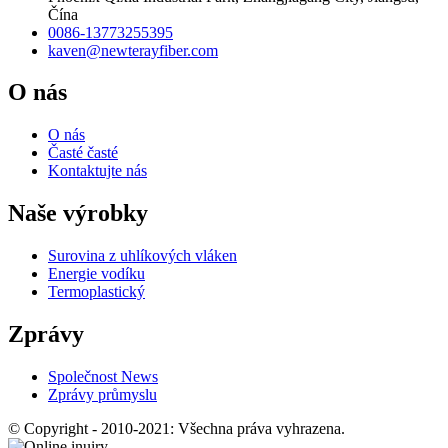
Čína
0086-13773255395
kaven@newterayfiber.com
O nás
O nás
Časté časté
Kontaktujte nás
Naše výrobky
Surovina z uhlíkových vláken
Energie vodíku
Termoplastický
Zprávy
Společnost News
Zprávy průmyslu
© Copyright - 2010-2021: Všechna práva vyhrazena.