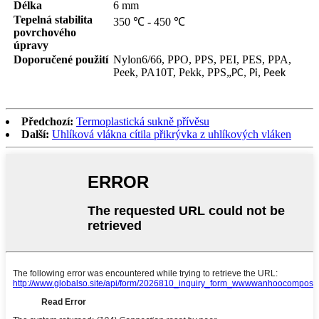
Délka
6 mm
Tepelná stabilita
350 ℃ - 450 ℃
povrchového
úpravy
Doporučené použití
Nylon6/66, PPO, PPS, PEI, PES, PPA,
Peek, PA10T, Pekk, PPS
„
PC, Pi, Peek
Předchozí:
Termoplastická sukně přívěsu
Další:
Uhlíková vlákna cítila přikrývka z uhlíkových vláken