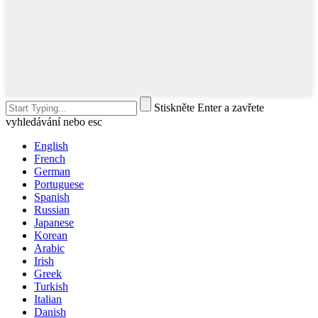
Stiskněte Enter a zavřete
vyhledávání nebo esc
English
French
German
Portuguese
Spanish
Russian
Japanese
Korean
Arabic
Irish
Greek
Turkish
Italian
Danish