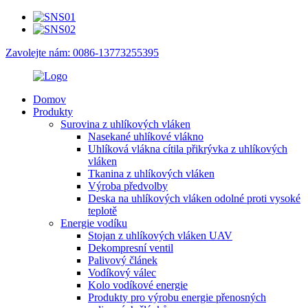
Zavolejte nám: 0086-13773255395
Domov
Produkty
Surovina z uhlíkových vláken
Nasekané uhlíkové vlákno
Uhlíková vlákna cítila přikrývka z uhlíkových
vláken
Tkanina z uhlíkových vláken
Výroba předvolby
Deska na uhlíkových vláken odolné proti vysoké
teplotě
Energie vodíku
Stojan z uhlíkových vláken UAV
Dekompresní ventil
Palivový článek
Vodíkový válec
Kolo vodíkové energie
Produkty pro výrobu energie přenosných