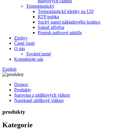
palivových článků
Termoplastický
Termoplastické klepky na UD
RTP trubka
Suchý panel nákladového krabice
Sukně přívěsu
Popruh palivové nádrže
Zprávy
Časté časté
O nás
Tovární turné
Kontaktujte nás
English
Domov
Produkty
Surovina z uhlíkových vláken
Nasekané uhlíkové vlákno
produkty
Kategorie