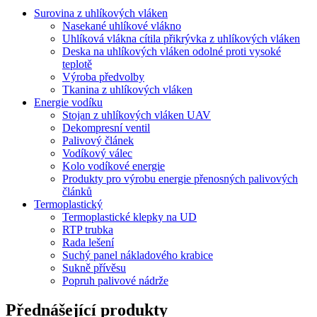
Surovina z uhlíkových vláken
Nasekané uhlíkové vlákno
Uhlíková vlákna cítila přikrývka z uhlíkových vláken
Deska na uhlíkových vláken odolné proti vysoké
teplotě
Výroba předvolby
Tkanina z uhlíkových vláken
Energie vodíku
Stojan z uhlíkových vláken UAV
Dekompresní ventil
Palivový článek
Vodíkový válec
Kolo vodíkové energie
Produkty pro výrobu energie přenosných palivových
článků
Termoplastický
Termoplastické klepky na UD
RTP trubka
Rada lešení
Suchý panel nákladového krabice
Sukně přívěsu
Popruh palivové nádrže
Přednášející produkty