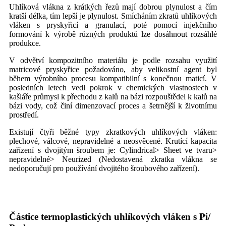
Uhlíková vlákna z krátkých řezů mají dobrou plynulost a čím
kratší délka, tím lepší je plynulost. Smícháním zkratů uhlíkových
vláken s pryskyřicí a granulací, poté pomocí injekčního
formování k výrobě různých produktů lze dosáhnout rozsáhlé
produkce.
V odvětví kompozitního materiálu je podle rozsahu využití
matricové pryskyřice požadováno, aby velikostní agent byl
během výrobního procesu kompatibilní s konečnou maticí. V
posledních letech vedl pokrok v chemických vlastnostech v
kašláře průmysl k přechodu z kalů na bázi rozpouštědel k kalů na
bázi vody, což činí dimenzovací proces a šetrnější k životnímu
prostředí.
Existují čtyři běžné typy zkratkových uhlíkových vláken:
plechové, válcové, nepravidelné a neosvěcené. Krutící kapacita
zařízení s dvojitým šroubem je: Cylindrical> Sheet ve tvaru>
nepravidelné> Neurized (Nedostavená zkratka vlákna se
nedoporučují pro používání dvojitého šroubového zařízení).
Částice termoplastických uhlíkových vláken s Pi/