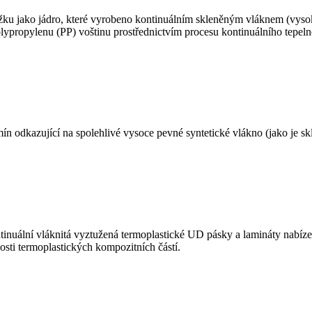
ku jako jádro, které vyrobeno kontinuálním skleněným vláknem (vysok
olypropylenu (PP) voštinu prostřednictvím procesu kontinuálního tepel
mín odkazující na spolehlivé vysoce pevné syntetické vlákno (jako je sk
tinuální vláknitá vyztužená termoplastické UD pásky a lamináty nabíz
nosti termoplastických kompozitních částí.