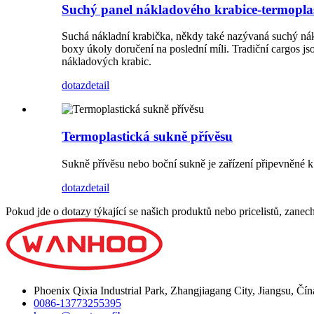
Suchý panel nákladového krabice-termopla
Suchá nákladní krabička, někdy také nazývaná suchý nákl
boxy úkoly doručení na poslední míli. Tradiční cargos j
nákladových krabic.
dotaz
detail
Termoplastická sukně přívěsu
Sukně přívěsu nebo boční sukně je zařízení připevněné 
dotaz
detail
Pokud jde o dotazy týkající se našich produktů nebo pricelistů, zane
Phoenix Qixia Industrial Park, Zhangjiagang City, Jiangsu, Čín
0086-13773255395