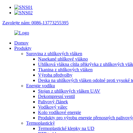
Zavolejte nám: 0086-13773255395
Domov
Produkty
Surovina z uhlíkových vláken
Nasekané uhlíkové vlákno
Uhlíková vlákna cítila přikrývka z uhlíkových vlá
Tkanina z uhlíkových vláken
Výroba předvolby
Deska na uhlíkových vláken odolné proti vysoké t
Energie vodíku
Stojan z uhlíkových vláken UAV
Dekompresní ventil
Palivový článek
Vodíkový válec
Kolo vodíkové energie
Produkty pro výrobu energie přenosných palivový
Termoplastický
Termoplastické klepky na UD