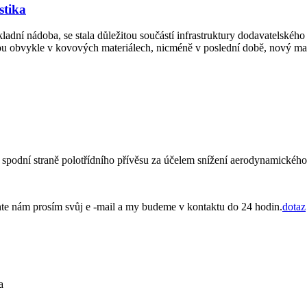
stika
adní nádoba, se stala důležitou součástí infrastruktury dodavatelského
sou obvykle v kovových materiálech, nicméně v poslední době, nový mat
k spodní straně polotřídního přívěsu za účelem snížení aerodynamické
chte nám prosím svůj e -mail a my budeme v kontaktu do 24 hodin.
dotaz
a