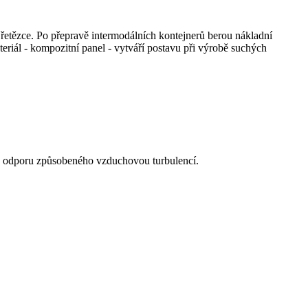
 řetězce. Po přepravě intermodálních kontejnerů berou nákladní
eriál - kompozitní panel - vytváří postavu při výrobě suchých
ho odporu způsobeného vzduchovou turbulencí.