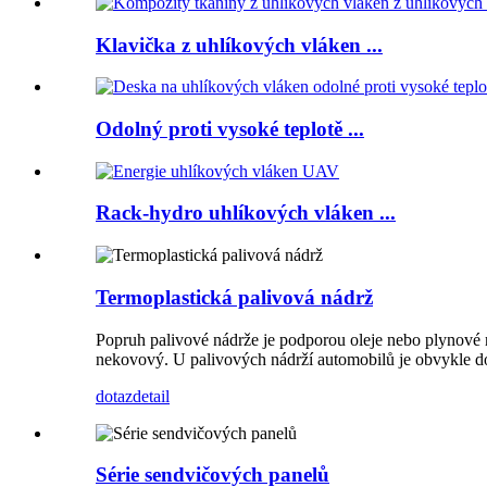
Klavička z uhlíkových vláken ...
Odolný proti vysoké teplotě ...
Rack-hydro uhlíkových vláken ...
Termoplastická palivová nádrž
Popruh palivové nádrže je podporou oleje nebo plynové n
nekovový. U palivových nádrží automobilů je obvykle dost
dotaz
detail
Série sendvičových panelů