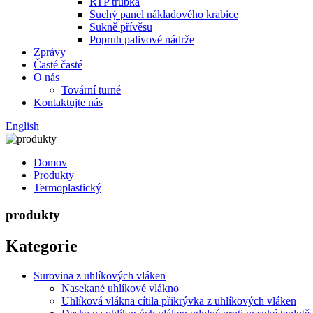
RTP trubka
Suchý panel nákladového krabice
Sukně přívěsu
Popruh palivové nádrže
Zprávy
Časté časté
O nás
Tovární turné
Kontaktujte nás
English
Domov
Produkty
Termoplastický
produkty
Kategorie
Surovina z uhlíkových vláken
Nasekané uhlíkové vlákno
Uhlíková vlákna cítila přikrývka z uhlíkových vláken