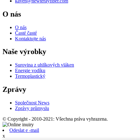
kaven@newterayfiber.com
O nás
O nás
Časté časté
Kontaktujte nás
Naše výrobky
Surovina z uhlíkových vláken
Energie vodíku
Termoplastický
Zprávy
Společnost News
Zprávy průmyslu
© Copyright - 2010-2021: Všechna práva vyhrazena.
Odeslat e -mail
x