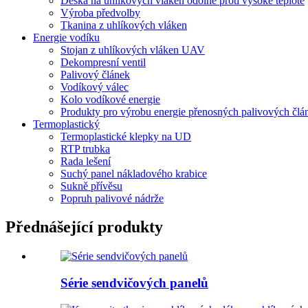
Deska na uhlíkových vláken odolné proti vysoké teplotě
Výroba předvolby
Tkanina z uhlíkových vláken
Energie vodíku
Stojan z uhlíkových vláken UAV
Dekompresní ventil
Palivový článek
Vodíkový válec
Kolo vodíkové energie
Produkty pro výrobu energie přenosných palivových člá
Termoplastický
Termoplastické klepky na UD
RTP trubka
Rada lešení
Suchý panel nákladového krabice
Sukně přívěsu
Popruh palivové nádrže
Přednášející produkty
Série sendvičových panelů