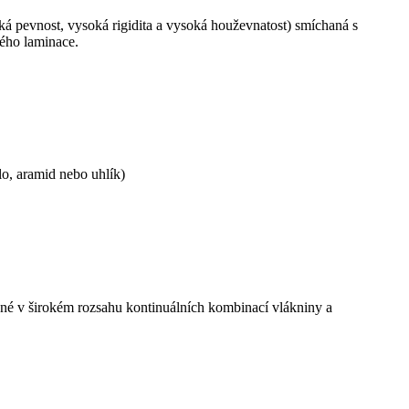
á pevnost, vysoká rigidita a vysoká houževnatost) smíchaná s
ného laminace.
lo, aramid nebo uhlík)
ené v širokém rozsahu kontinuálních kombinací vlákniny a