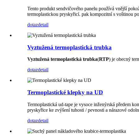
Tento produkt sendvičového panelu používá vnější pokož
termoplastickou pryskyřicí. pak kompozitní s voštinou p
dotaz
detail
Vyztužená termoplastická trubka
Vyztužená termoplastická trubka
(
RTP
) je obecný ter
dotaz
detail
Termoplastické klepky na UD
Termoplastická ud-tape je vysoce inženýrská předem kon
pryskyřice ke zvýšení tuhosti / pevnosti a nárazové odol
dotaz
detail