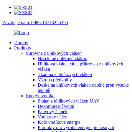
Zavolejte nám: 0086-13773255395
Domov
Produkty
Surovina z uhlíkových vláken
Nasekané uhlíkové vlákno
Uhlíková vlákna cítila přikrývka z uhlíkových
vláken
Tkanina z uhlíkových vláken
Výroba předvolby
Deska na uhlíkových vláken odolné proti vysoké
teplotě
Energie vodíku
Stojan z uhlíkových vláken UAV
Dekompresní ventil
Palivový článek
Vodíkový válec
Kolo vodíkové energie
Produkty pro výrobu energie přenosných