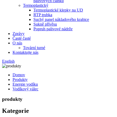
palivových článků
Termoplastický
Termoplastické klepky na UD
RTP trubka
Suchý panel nákladového krabice
Sukně přívěsu
Popruh palivové nádrže
Zprávy
Časté časté
O nás
Tovární turné
Kontaktujte nás
English
Domov
Produkty
Energie vodíku
Vodíkový válec
produkty
Kategorie