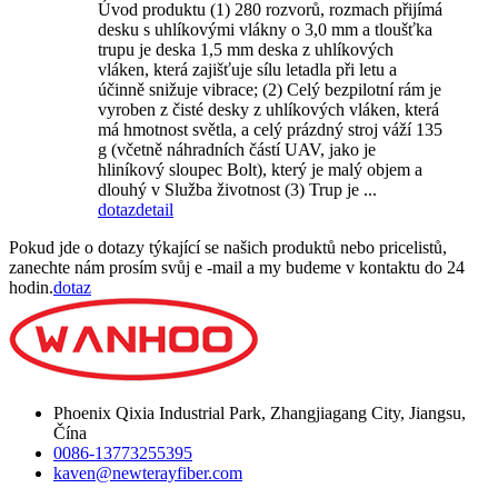
Úvod produktu (1) 280 rozvorů, rozmach přijímá
desku s uhlíkovými vlákny o 3,0 mm a tloušťka
trupu je deska 1,5 mm deska z uhlíkových
vláken, která zajišťuje sílu letadla při letu a
účinně snižuje vibrace; (2) Celý bezpilotní rám je
vyroben z čisté desky z uhlíkových vláken, která
má hmotnost světla, a celý prázdný stroj váží 135
g (včetně náhradních částí UAV, jako je
hliníkový sloupec Bolt), který je malý objem a
dlouhý v Služba životnost (3) Trup je ...
dotaz
detail
Pokud jde o dotazy týkající se našich produktů nebo pricelistů,
zanechte nám prosím svůj e -mail a my budeme v kontaktu do 24
hodin.
dotaz
Phoenix Qixia Industrial Park, Zhangjiagang City, Jiangsu,
Čína
0086-13773255395
kaven@newterayfiber.com