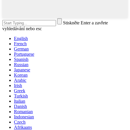
Stiskněte Enter a zavřete
vyhledávání nebo esc
English
French
German
Portuguese
Spanish
Russian
Japanese
Korean
Arabic
Irish
Greek
Turkish
Italian
Danish
Romanian
Indonesian
Czech
Afrikaans