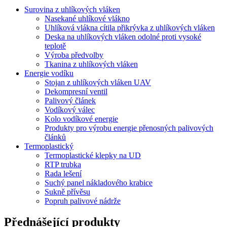
Surovina z uhlíkových vláken
Nasekané uhlíkové vlákno
Uhlíková vlákna cítila přikrývka z uhlíkových vláken
Deska na uhlíkových vláken odolné proti vysoké
teplotě
Výroba předvolby
Tkanina z uhlíkových vláken
Energie vodíku
Stojan z uhlíkových vláken UAV
Dekompresní ventil
Palivový článek
Vodíkový válec
Kolo vodíkové energie
Produkty pro výrobu energie přenosných palivových
článků
Termoplastický
Termoplastické klepky na UD
RTP trubka
Rada lešení
Suchý panel nákladového krabice
Sukně přívěsu
Popruh palivové nádrže
Přednášející produkty