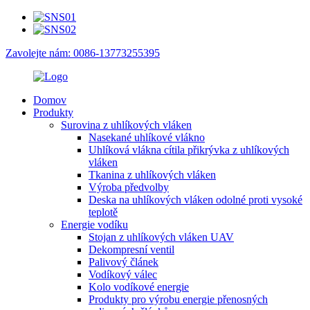
Zavolejte nám: 0086-13773255395
Domov
Produkty
Surovina z uhlíkových vláken
Nasekané uhlíkové vlákno
Uhlíková vlákna cítila přikrývka z uhlíkových
vláken
Tkanina z uhlíkových vláken
Výroba předvolby
Deska na uhlíkových vláken odolné proti vysoké
teplotě
Energie vodíku
Stojan z uhlíkových vláken UAV
Dekompresní ventil
Palivový článek
Vodíkový válec
Kolo vodíkové energie
Produkty pro výrobu energie přenosných