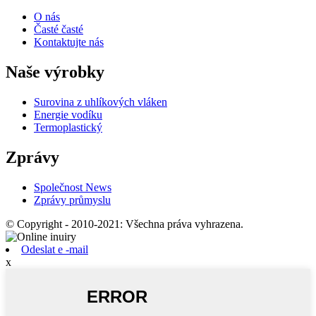
O nás
Časté časté
Kontaktujte nás
Naše výrobky
Surovina z uhlíkových vláken
Energie vodíku
Termoplastický
Zprávy
Společnost News
Zprávy průmyslu
© Copyright - 2010-2021: Všechna práva vyhrazena.
Odeslat e -mail
x