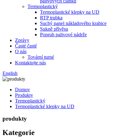
palivových článků
Termoplastický
Termoplastické klepky na UD
RTP trubka
Suchý panel nákladového krabice
Sukně přívěsu
Popruh palivové nádrže
Zprávy
Časté časté
O nás
Tovární turné
Kontaktujte nás
English
Domov
Produkty
Termoplastický
Termoplastické klepky na UD
produkty
Kategorie