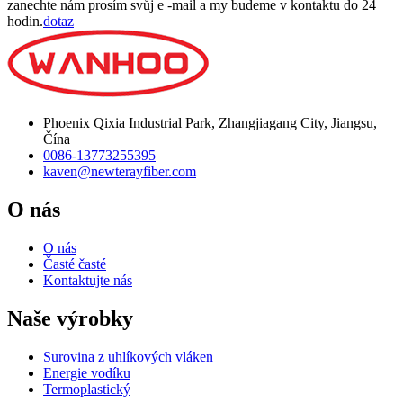
zanechte nám prosím svůj e -mail a my budeme v kontaktu do 24
hodin.
dotaz
Phoenix Qixia Industrial Park, Zhangjiagang City, Jiangsu,
Čína
0086-13773255395
kaven@newterayfiber.com
O nás
O nás
Časté časté
Kontaktujte nás
Naše výrobky
Surovina z uhlíkových vláken
Energie vodíku
Termoplastický