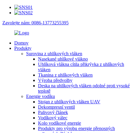
Zavolejte nám: 0086-13773255395
Domov
Produkty
Surovina z uhlíkových vláken
Nasekané uhlíkové vlákno
Uhlíková vlákna cítila přikrývka z uhlíkových
vláken
Tkanina z uhlíkových vláken
Výroba předvolby
Deska na uhlíkových vláken odolné proti vysoké
teplotě
Energie vodíku
Stojan z uhlíkových vláken UAV
Dekompresní ventil
Palivový článek
Vodíkový válec
Kolo vodíkové energie
Produkty pro výrobu energie přenosných