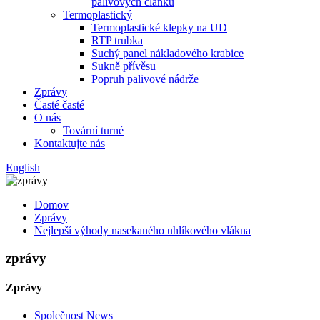
palivových článků
Termoplastický
Termoplastické klepky na UD
RTP trubka
Suchý panel nákladového krabice
Sukně přívěsu
Popruh palivové nádrže
Zprávy
Časté časté
O nás
Tovární turné
Kontaktujte nás
English
Domov
Zprávy
Nejlepší výhody nasekaného uhlíkového vlákna
zprávy
Zprávy
Společnost News