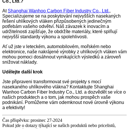
Co., Ltd.?
At
Shanghai Wanhoo Carbon Fiber Industry Co., Ltd.
,
Specializujeme se na poskytování nejvyšších nasekaných
řešení uhlíkových vláken přizpůsobených jedinečným
potřebám vašeho odvětví. Náš závazek k inovacím a
udržitelnosti zajišťuje, že obdržíte materiály, které splňují
nejvyšší standardy výkonu a spolehlivosti.
Ať už jste v leteckém, automobilovém, mořském nebo
elektronice, naše nakrájené výrobky z uhlíkových vláken vám
mohou pomoci dosáhnout vynikajících výsledků a zároveň
snižovat náklady.
Udělejte další krok
Jste připraveni transformovat své projekty s mocí
nasekaného uhlíkového vlákna? Kontaktujte Shanghai
Wanhoo Carbon Fiber Industry Co., Ltd. a dozvědět se více o
našich produktech a o tom, jak mohou prospěch vaše
podnikání. Pomůžeme vám odemknout nové úrovně výkonu
a efektivity!
Čas příspěvku: prosinec 27-2024
Pokud jde o dotazy týkající se našich produktů nebo pricelistů,