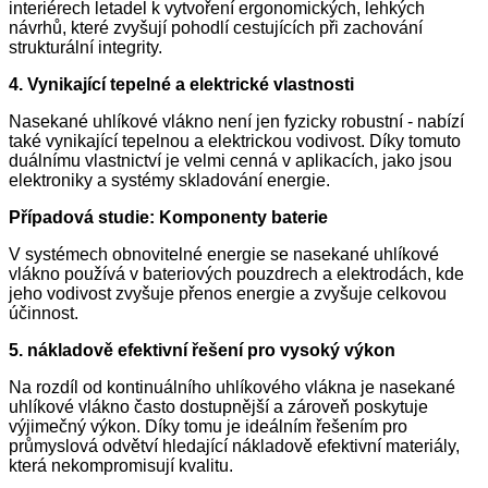
interiérech letadel k vytvoření ergonomických, lehkých
návrhů, které zvyšují pohodlí cestujících při zachování
strukturální integrity.
4. Vynikající tepelné a elektrické vlastnosti
Nasekané uhlíkové vlákno není jen fyzicky robustní - nabízí
také vynikající tepelnou a elektrickou vodivost. Díky tomuto
duálnímu vlastnictví je velmi cenná v aplikacích, jako jsou
elektroniky a systémy skladování energie.
Případová studie: Komponenty baterie
V systémech obnovitelné energie se nasekané uhlíkové
vlákno používá v bateriových pouzdrech a elektrodách, kde
jeho vodivost zvyšuje přenos energie a zvyšuje celkovou
účinnost.
5. nákladově efektivní řešení pro vysoký výkon
Na rozdíl od kontinuálního uhlíkového vlákna je nasekané
uhlíkové vlákno často dostupnější a zároveň poskytuje
výjimečný výkon. Díky tomu je ideálním řešením pro
průmyslová odvětví hledající nákladově efektivní materiály,
která nekompromisují kvalitu.