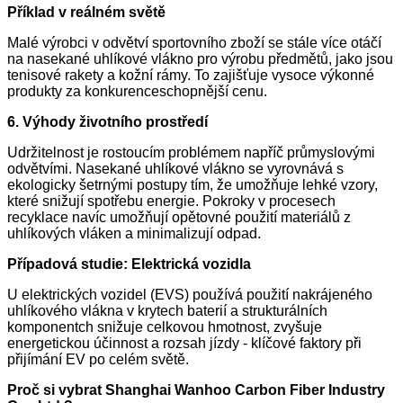
Příklad v reálném světě
Malé výrobci v odvětví sportovního zboží se stále více otáčí
na nasekané uhlíkové vlákno pro výrobu předmětů, jako jsou
tenisové rakety a kožní rámy. To zajišťuje vysoce výkonné
produkty za konkurenceschopnější cenu.
6. Výhody životního prostředí
Udržitelnost je rostoucím problémem napříč průmyslovými
odvětvími. Nasekané uhlíkové vlákno se vyrovnává s
ekologicky šetrnými postupy tím, že umožňuje lehké vzory,
které snižují spotřebu energie. Pokroky v procesech
recyklace navíc umožňují opětovné použití materiálů z
uhlíkových vláken a minimalizují odpad.
Případová studie: Elektrická vozidla
U elektrických vozidel (EVS) používá použití nakrájeného
uhlíkového vlákna v krytech baterií a strukturálních
komponentch snižuje celkovou hmotnost, zvyšuje
energetickou účinnost a rozsah jízdy - klíčové faktory při
přijímání EV po celém světě.
Proč si vybrat Shanghai Wanhoo Carbon Fiber Industry