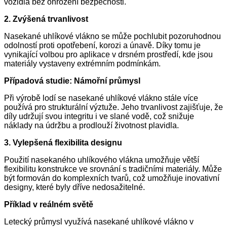
vozidla bez ohrožení bezpečnosti.
2. Zvýšená trvanlivost
Nasekané uhlíkové vlákno se může pochlubit pozoruhodnou
odolností proti opotřebení, korozi a únavě. Díky tomu je
vynikající volbou pro aplikace v drsném prostředí, kde jsou
materiály vystaveny extrémním podmínkám.
Případová studie: Námořní průmysl
Při výrobě lodí se nasekané uhlíkové vlákno stále více
používá pro strukturální výztuže. Jeho trvanlivost zajišťuje, že
díly udržují svou integritu i ve slané vodě, což snižuje
náklady na údržbu a prodlouží životnost plavidla.
3. Vylepšená flexibilita designu
Použití nasekaného uhlíkového vlákna umožňuje větší
flexibilitu konstrukce ve srovnání s tradičními materiály. Může
být formován do komplexních tvarů, což umožňuje inovativní
designy, které byly dříve nedosažitelné.
Příklad v reálném světě
Letecký průmysl využívá nasekané uhlíkové vlákno v