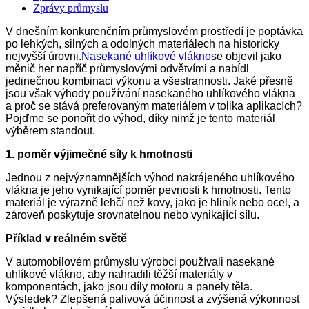
Zprávy průmyslu
V dnešním konkurenčním průmyslovém prostředí je poptávka
po lehkých, silných a odolných materiálech na historicky
nejvyšší úrovni.
Nasekané uhlíkové vlákno
se objevil jako
měnič her napříč průmyslovými odvětvími a nabídl
jedinečnou kombinaci výkonu a všestrannosti. Jaké přesně
jsou však výhody používání nasekaného uhlíkového vlákna
a proč se stává preferovaným materiálem v tolika aplikacích?
Pojďme se ponořit do výhod, díky nimž je tento materiál
výběrem standout.
1. poměr výjimečné síly k hmotnosti
Jednou z nejvýznamnějších výhod nakrájeného uhlíkového
vlákna je jeho vynikající poměr pevnosti k hmotnosti. Tento
materiál je výrazně lehčí než kovy, jako je hliník nebo ocel, a
zároveň poskytuje srovnatelnou nebo vynikající sílu.
Příklad v reálném světě
V automobilovém průmyslu výrobci používali nasekané
uhlíkové vlákno, aby nahradili těžší materiály v
komponentách, jako jsou díly motoru a panely těla.
Výsledek? Zlepšená palivová účinnost a zvýšená výkonnost