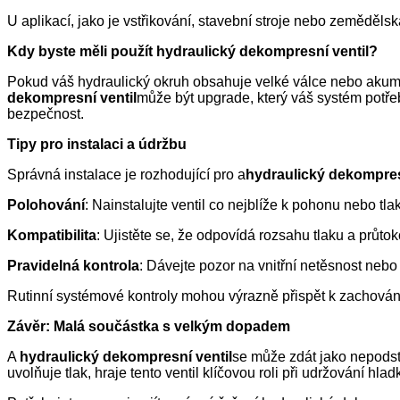
U aplikací, jako je vstřikování, stavební stroje nebo zeměděls
Kdy byste měli použít hydraulický dekompresní ventil?
Pokud váš hydraulický okruh obsahuje velké válce nebo akum
dekompresní ventil
může být upgrade, který váš systém potřeb
bezpečnost.
Tipy pro instalaci a údržbu
Správná instalace je rozhodující pro a
hydraulický dekompres
Polohování
: Nainstalujte ventil co nejblíže k pohonu nebo tl
Kompatibilita
: Ujistěte se, že odpovídá rozsahu tlaku a průt
Pravidelná kontrola
: Dávejte pozor na vnitřní netěsnost neb
Rutinní systémové kontroly mohou výrazně přispět k zachová
Závěr: Malá součástka s velkým dopadem
A
hydraulický dekompresní ventil
se může zdát jako nepodsta
uvolňuje tlak, hraje tento ventil klíčovou roli při udržování h