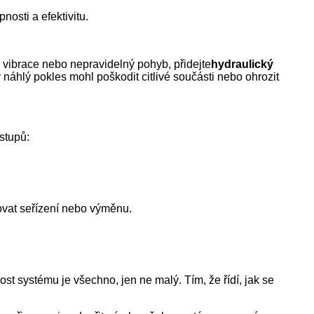
osti a efektivitu.
vibrace nebo nepravidelný pohyb, přidejte
hydraulický
náhlý pokles mohl poškodit citlivé součásti nebo ohrozit
stupů:
ovat seřízení nebo výměnu.
st systému je všechno, jen ne malý. Tím, že řídí, jak se