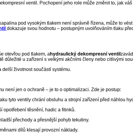
 dekompresní ventil. Pochopení jeho role může změnit to, jak váš
 kapalina pod vysokým tlakem není správně řízena, může to vés
til
dokazuje svou hodnotu – postupným uvolňováním tlaku před t
še otevřou pod tlakem, a
hydraulický dekompresní ventil
zavád
ě důležité u zařízení s velkými akčními členy nebo citlivými sou
delší životnost součástí systému.
 není jen o ochraně – je to o optimalizaci. Zde je postup:
 tyto ventily chrání obsluhu a strojní zařízení před náhlou hyd
opotřebení těsnění, hadic a fitinků.
adší přechody a přesnější pohyb tekutiny.
měnami dílů klesají provozní náklady.