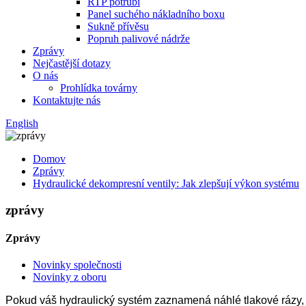
RTP potrubí
Panel suchého nákladního boxu
Sukně přívěsu
Popruh palivové nádrže
Zprávy
Nejčastější dotazy
O nás
Prohlídka továrny
Kontaktujte nás
English
Domov
Zprávy
Hydraulické dekompresní ventily: Jak zlepšují výkon systému
zprávy
Zprávy
Novinky společnosti
Novinky z oboru
Pokud váš hydraulický systém zaznamená náhlé tlakové rázy,