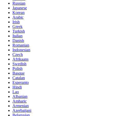
Russian
Japanese
Korean
Arabic
Irish
Greek
Turkish
Italian
Danish
Romanian
Indonesian
Czech
Afrikaans
Swedish
Polish
Basque
Catalan
Esperanto
Hindi
Lao
Albanian
Amharic
Armenian
Azerbaijani
Belarusian