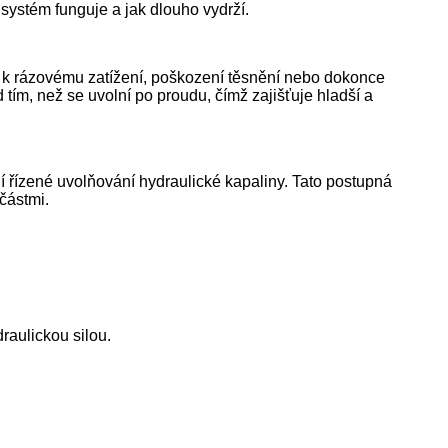
 systém funguje a jak dlouho vydrží.
t k rázovému zatížení, poškození těsnění nebo dokonce
ím, než se uvolní po proudu, čímž zajišťuje hladší a
í řízené uvolňování hydraulické kapaliny. Tato postupná
částmi.
raulickou silou.