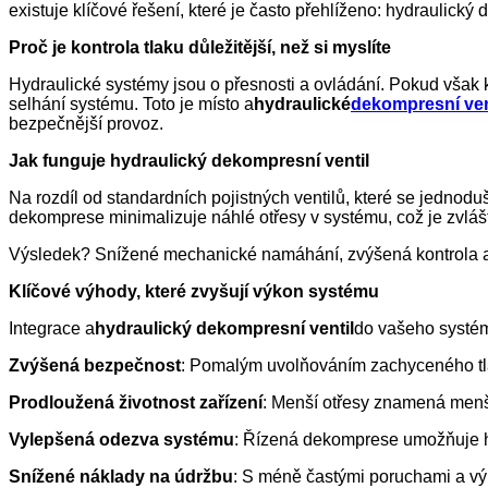
existuje klíčové řešení, které je často přehlíženo: hydraulický
Proč je kontrola tlaku důležitější, než si myslíte
Hydraulické systémy jsou o přesnosti a ovládání. Pokud však
selhání systému. Toto je místo a
hydraulické
dekompresní ven
bezpečnější provoz.
Jak funguje hydraulický dekompresní ventil
Na rozdíl od standardních pojistných ventilů, které se jednodu
dekomprese minimalizuje náhlé otřesy v systému, což je zvlášt
Výsledek? Snížené mechanické namáhání, zvýšená kontrola a 
Klíčové výhody, které zvyšují výkon systému
Integrace a
hydraulický dekompresní ventil
do vašeho systému
Zvýšená bezpečnost
: Pomalým uvolňováním zachyceného tlaku
Prodloužená životnost zařízení
: Menší otřesy znamená menší 
Vylepšená odezva systému
: Řízená dekomprese umožňuje hl
Snížené náklady na údržbu
: S méně častými poruchami a vý