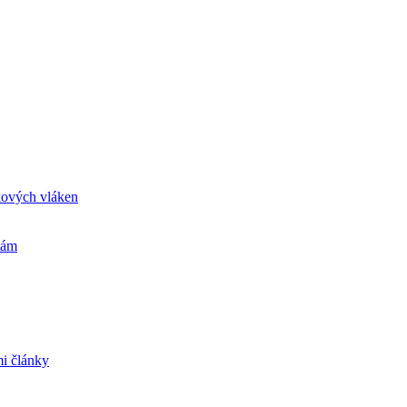
kových vláken
tám
mi články