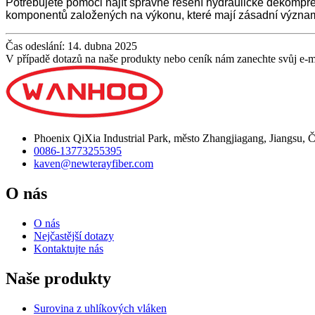
Potřebujete pomoci najít správné řešení hydraulické dekompre
komponentů založených na výkonu, které mají zásadní význa
Čas odeslání: 14. dubna 2025
V případě dotazů na naše produkty nebo ceník nám zanechte svůj e-
Phoenix QiXia Industrial Park, město Zhangjiagang, Jiangsu, 
0086-13773255395
kaven@newterayfiber.com
O nás
O nás
Nejčastější dotazy
Kontaktujte nás
Naše produkty
Surovina z uhlíkových vláken