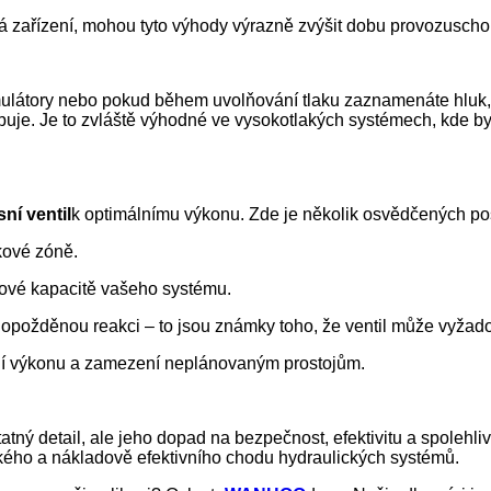
ká zařízení, mohou tyto výhody výrazně zvýšit dobu provozuschopn
ulátory nebo pokud během uvolňování tlaku zaznamenáte hluk, 
uje. Je to zvláště výhodné ve vysokotlakých systémech, kde by 
ní ventil
k optimálnímu výkonu. Zde je několik osvědčených po
akové zóně.
okové kapacitě vašeho systému.
o opožděnou reakci – to jsou známky toho, že ventil může vyžad
ní výkonu a zamezení neplánovaným prostojům.
tný detail, ale jeho dopad na bezpečnost, efektivitu a spolehlivo
ladkého a nákladově efektivního chodu hydraulických systémů.