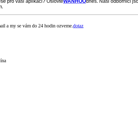
se pro vaši aplikaci? Oslovte
WANHOO
dnes. Naši odborníci js
m.
mail a my se vám do 24 hodin ozveme.
dotaz
Čína