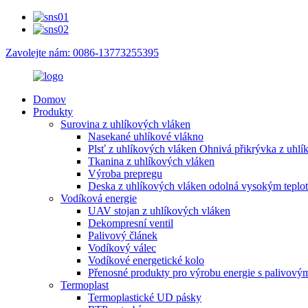
Zavolejte nám: 0086-13773255395
Domov
Produkty
Surovina z uhlíkových vláken
Nasekané uhlíkové vlákno
Plsť z uhlíkových vláken Ohnivá přikrývka z uhlí
Tkanina z uhlíkových vláken
Výroba prepregu
Deska z uhlíkových vláken odolná vysokým teplo
Vodíková energie
UAV stojan z uhlíkových vláken
Dekompresní ventil
Palivový článek
Vodíkový válec
Vodíkové energetické kolo
Přenosné produkty pro výrobu energie s palivový
Termoplast
Termoplastické UD pásky